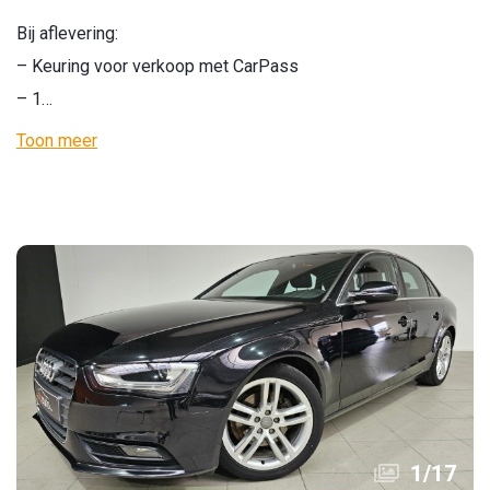
Bij aflevering:
– Keuring voor verkoop met CarPass
– 1…
Toon meer
1
/
17