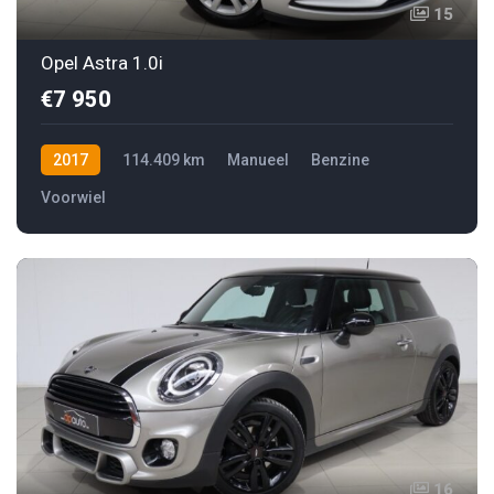
15
Opel Astra 1.0i
€7 950
2017
114.409 km
Manueel
Benzine
Voorwiel
16