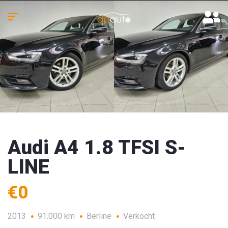
Audi A4 1.8 TFSI S-
LINE
€0
2013
91.000 km
Berline
Verkocht