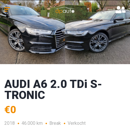
AUDI A6 2.0 TDi S-
TRONIC
€0
2018
46.000 km
Break
Verkocht