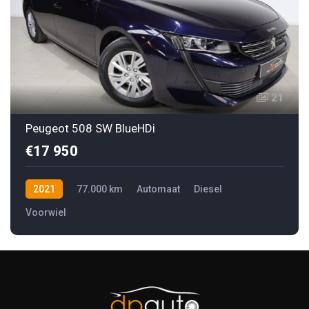
21
Peugeot 508 SW BlueHDi
€17 950
2021
77.000 km
Automaat
Diesel
Voorwiel