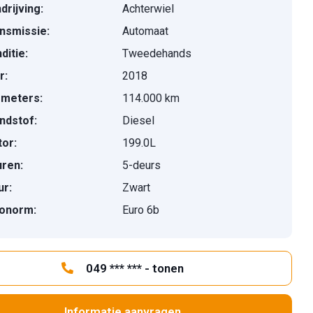
drijving:
Achterwiel
nsmissie:
Automaat
ditie:
Tweedehands
r:
2018
ometers:
114.000 km
ndstof:
Diesel
or:
199.0L
ren:
5-deurs
ur:
Zwart
onorm:
Euro 6b
049 *** *** - tonen
Informatie aanvragen