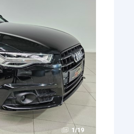
1
/
19