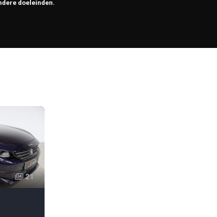
ndere doeleinden.
21