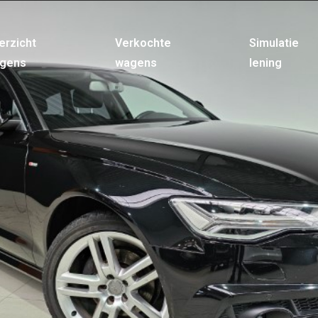
erzicht
Verkochte
Simulatie
gens
wagens
lening