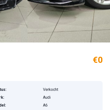
€0
tus:
Verkocht
k:
Audi
el:
A6