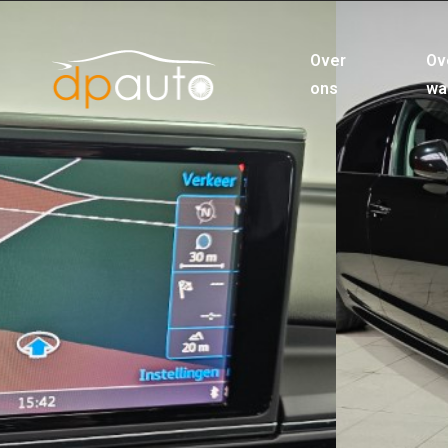
Over
Ov
ons
wa