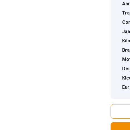
Aan
Tra
Con
Jaa
Kil
Bra
Mot
Deu
Kle
Eur