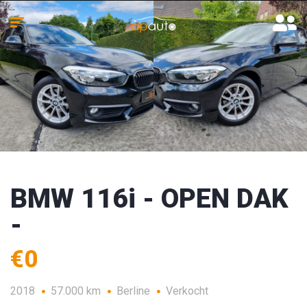
BMW 116i - OPEN DAK
-
€0
2018
57.000 km
Berline
Verkocht