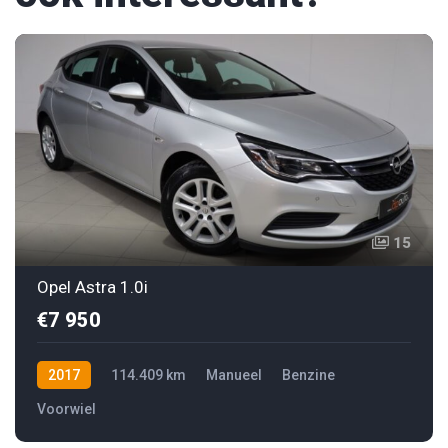
15
Opel Astra 1.0i
€7 950
2017
114.409 km
Manueel
Benzine
Voorwiel