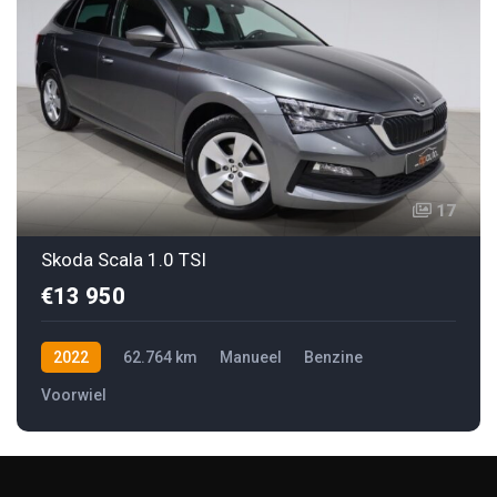
17
Skoda Scala 1.0 TSI
€13 950
2022
62.764 km
Manueel
Benzine
Voorwiel