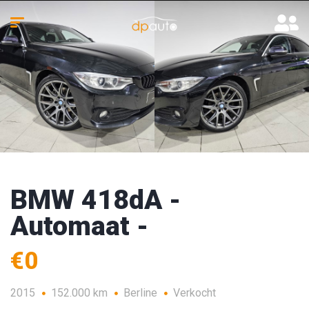
BMW 418dA -
Automaat -
€0
2015
152.000 km
Berline
Verkocht