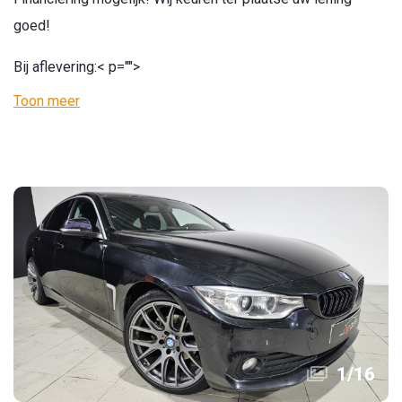
goed!
Bij aflevering:
< p="">
Toon meer
1
/
16