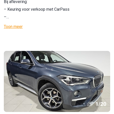
Bij aflevering:
– Keuring voor verkoop met CarPass
–…
Toon meer
1
/
20