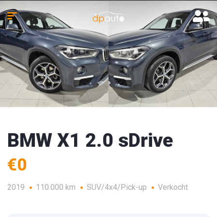
BMW X1 2.0 sDrive
€0
2019
110.000 km
SUV/4x4/Pick-up
Verkocht