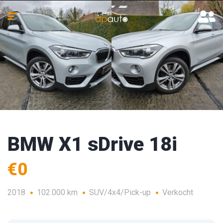
BMW X1 sDrive 18i
€0
2018
102.000 km
SUV/4x4/Pick-up
Verkocht