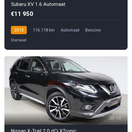
Subaru XV 1.6 Automaat
€11 950
2015
116.118 km
Automaat
Benzine
Vierwiel
18
Nissan X-Trail 2.0 dCi XTronic