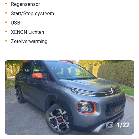
•
Regensensor
•
Start/Stop systeem
•
USB
•
XENON Lichten
•
Zetelverwarming
1
/
22