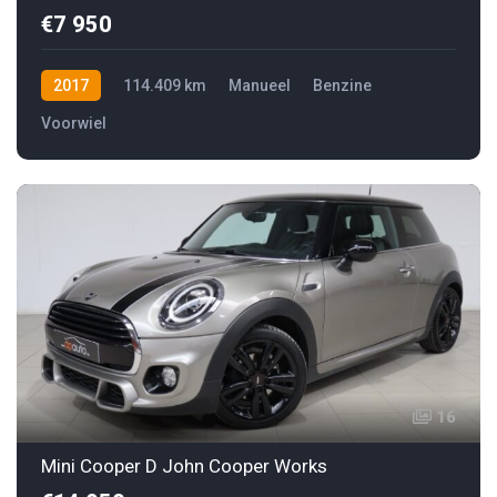
€7 950
2017
114.409 km
Manueel
Benzine
Voorwiel
16
Mini Cooper D John Cooper Works