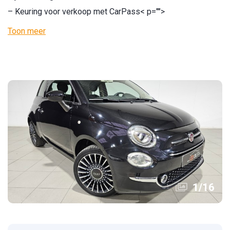
– Keuring voor verkoop met CarPass
< p="">
Toon meer
1
/
16