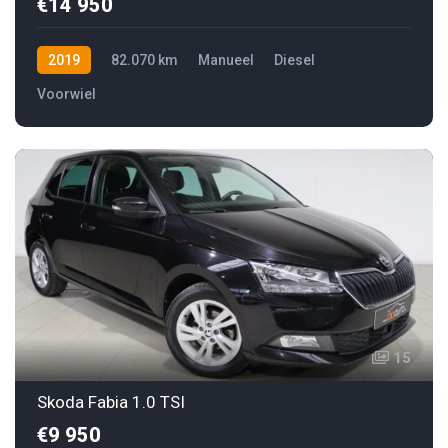
€14 950
2019
82.070 km
Manueel
Diesel
Voorwiel
15
Skoda Fabia 1.0 TSI
€9 950