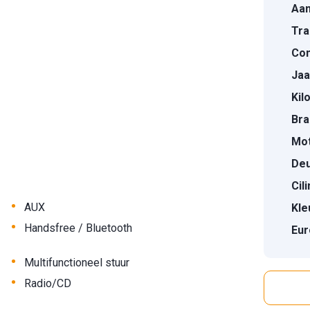
Aan
Tra
Con
Jaa
Kil
Bra
Mot
Deu
Cil
•
AUX
Kle
•
Handsfree / Bluetooth
Eur
•
Multifunctioneel stuur
•
Radio/CD