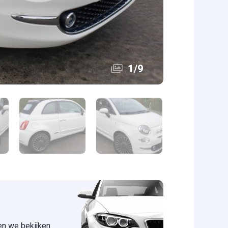
1
/
9
 en we bekijken