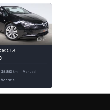
21
cada 1.4
0
35.853 km
Manueel
Voorwiel