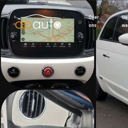
Over
Ov
ons
wa