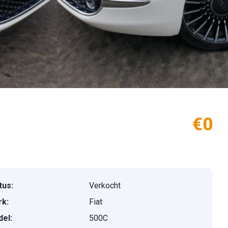
€0
tus:
Verkocht
k:
Fiat
el:
500C