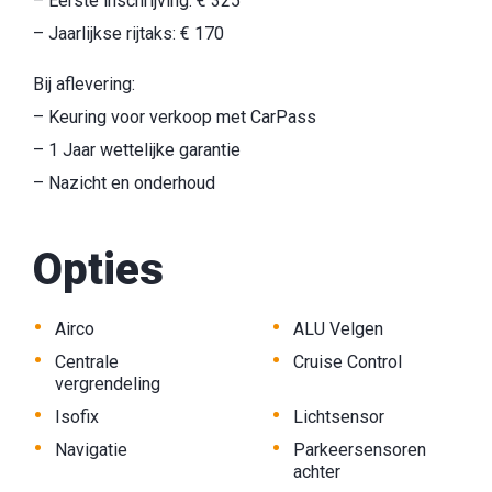
– Eerste inschrijving: € 325
– Jaarlijkse rijtaks: € 170
Bij aflevering:
– Keuring voor verkoop met CarPass
– 1 Jaar wettelijke garantie
– Nazicht en onderhoud
Opties
•
•
Airco
ALU Velgen
•
•
Centrale
Cruise Control
vergrendeling
•
•
Isofix
Lichtsensor
•
•
Navigatie
Parkeersensoren
achter