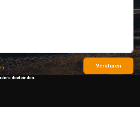
Versturen
en
ndere doeleinden.