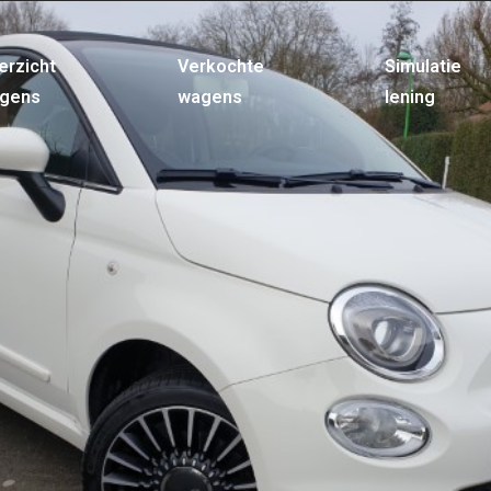
erzicht
Verkochte
Simulatie
gens
wagens
lening