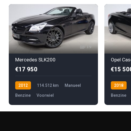
19
Mercedes SLK200
Opel Cas
€17 950
€15 50
2012
114.512 km
Manueel
2018
Benzine
Voorwiel
Benzine