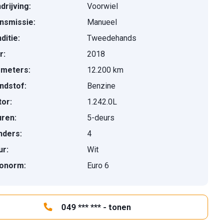
drijving:
Voorwiel
nsmissie:
Manueel
ditie:
Tweedehands
r:
2018
ometers:
12.200 km
ndstof:
Benzine
or:
1.242.0L
ren:
5-deurs
inders:
4
ur:
Wit
onorm:
Euro 6
049 *** *** - tonen