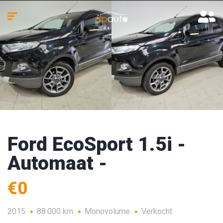
Ford EcoSport 1.5i -
Automaat -
€0
2015
88.000 km
Monovolume
Verkocht