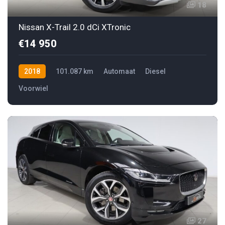
18
Nissan X-Trail 2.0 dCi XTronic
€14 950
2018
101.087 km
Automaat
Diesel
Voorwiel
27