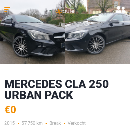
MERCEDES CLA 250
URBAN PACK
€0
2015
57.750 km
Break
Verkocht