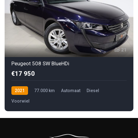
21
Peugeot 508 SW BlueHDi
€17 950
2021
77.000 km
Automaat
Diesel
Voorwiel