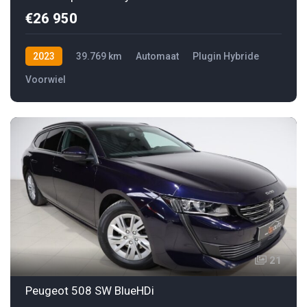
€26 950
2023
39.769 km
Automaat
Plugin Hybride
Voorwiel
21
Peugeot 508 SW BlueHDi