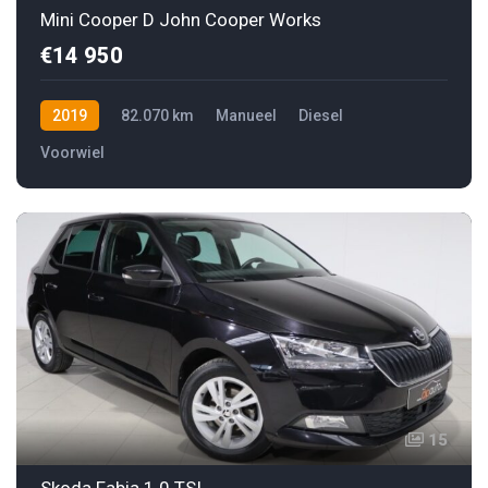
Mini Cooper D John Cooper Works
€14 950
2019
82.070 km
Manueel
Diesel
Voorwiel
15
Skoda Fabia 1.0 TSI