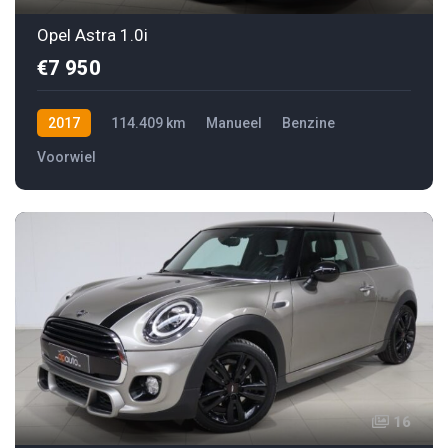
Opel Astra 1.0i
€7 950
2017
114.409 km
Manueel
Benzine
Voorwiel
16