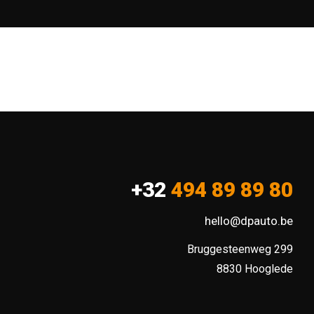
+32
494 89 89 80
hello@dpauto.be
Bruggesteenweg 299

8830 Hooglede