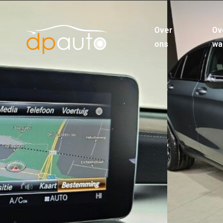
Over
Ov
ons
wa