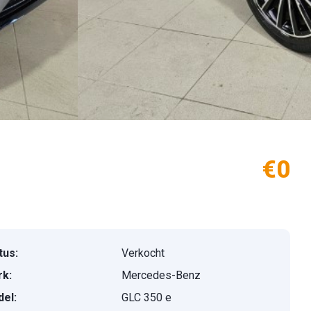
€0
tus:
Verkocht
k:
Mercedes-Benz
el:
GLC 350 e