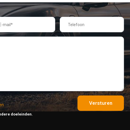
Versturen
en
ndere doeleinden.