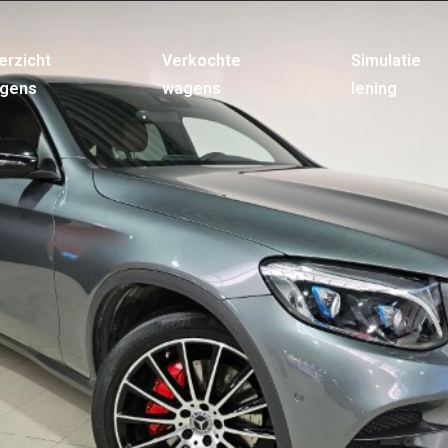
erzicht
Verkochte
Simulatie
gens
wagens
lening