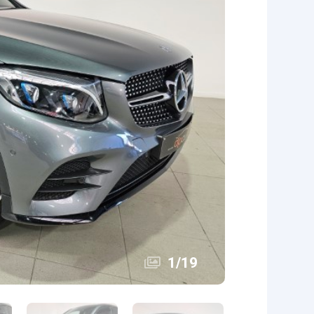
1
/
19