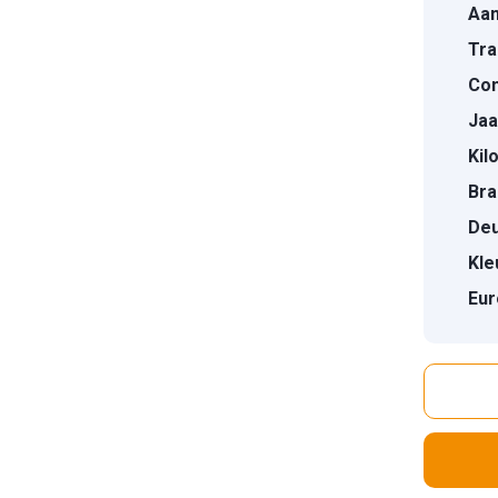
Aan
Tra
Con
Jaa
Kil
Bra
Deu
Kle
Eur