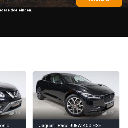
en
ndere doeleinden.
18
27
ronic
Jaguar I Pace 90kW 400 HSE