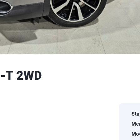
G-T 2WD
Sta
Mer
Mod