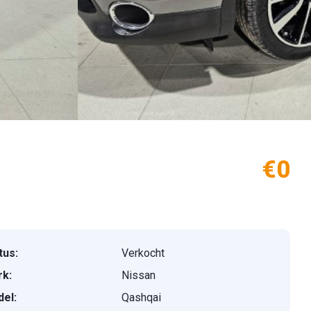
€0
tus:
Verkocht
k:
Nissan
el:
Qashqai