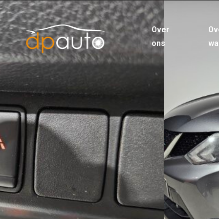
Over
Ov
ons
wa