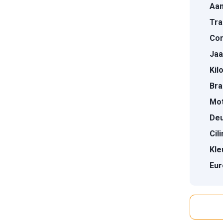
Aan
Tra
Con
Jaa
Kil
Bra
Mot
Deu
Cil
Kle
Eur