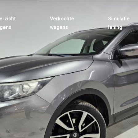
erzicht
Verkochte
Simulatie
gens
wagens
lening