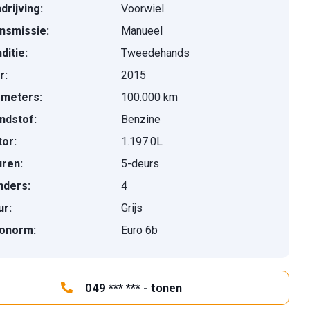
drijving:
Voorwiel
nsmissie:
Manueel
ditie:
Tweedehands
r:
2015
ometers:
100.000 km
ndstof:
Benzine
or:
1.197.0L
ren:
5-deurs
inders:
4
ur:
Grijs
onorm:
Euro 6b
049 *** *** - tonen