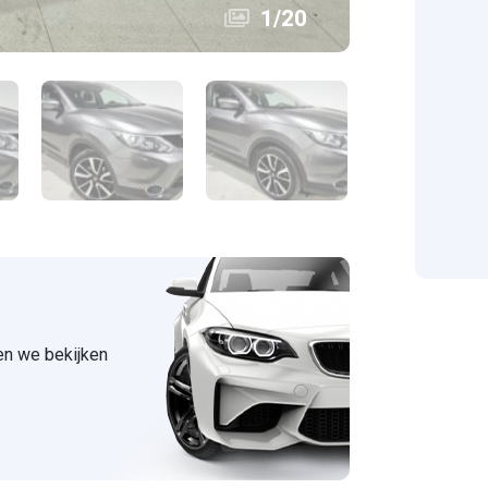
1
/
20
 en we bekijken