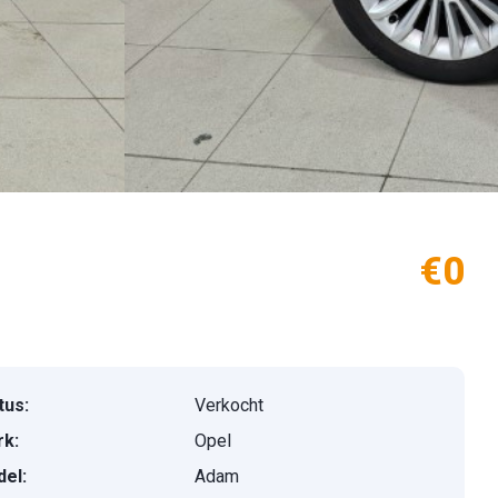
€0
tus:
Verkocht
k:
Opel
el:
Adam