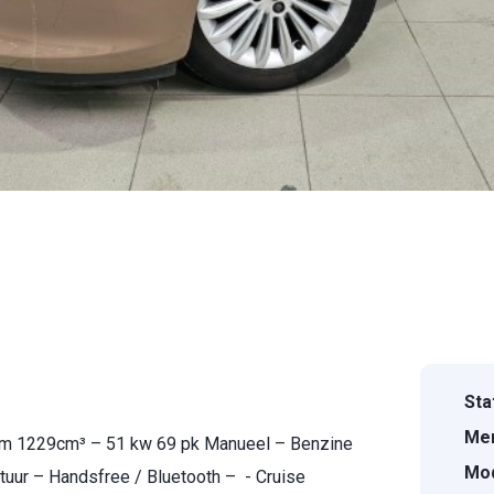
Sta
Mer
km 1229cm³ – 51 kw 69 pk Manueel – Benzine
Mod
stuur – Handsfree / Bluetooth – - Cruise