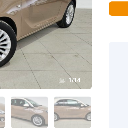
1
/
14