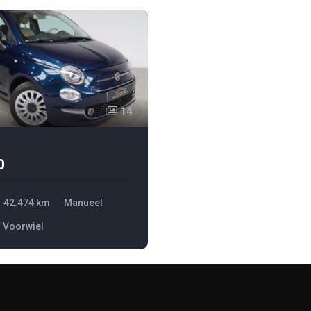
14
0
42.474 km
Manueel
Voorwiel