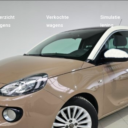
erzicht
Verkochte
Simulatie
gens
wagens
lening