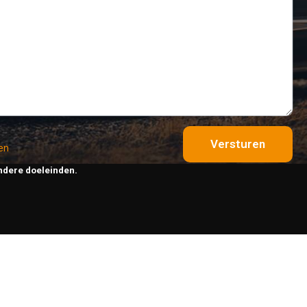
Versturen
en
ndere doeleinden.