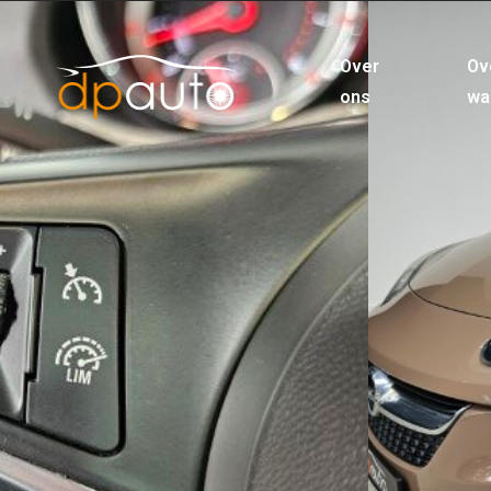
Over
Ov
ons
wa