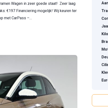
Aan
e ramen Wagen in zeer goede staat! Zeer laag
jtaks: €197 Financiering mogelijk! Wij keuren ter
Tra
koop met CarPass –…
Con
Jaa
Kil
Bra
Mot
Deu
Cil
Kle
Eur