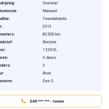
drijving:
Voorwiel
nsmissie:
Manueel
ditie:
Tweedehands
r:
2013
ometers:
82.000 km
ndstof:
Benzine
or:
1.229.0L
ren:
3-deurs
inders:
3
ur:
Bruin
onorm:
Euro 5
049 *** *** - tonen