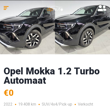
Opel Mokka 1.2 Turbo
Automaat
€0
2022
19.408 km
SUV/4x4/Pick-up
Verkocht