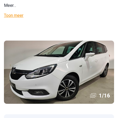
Meer…
Toon meer
1
/
16