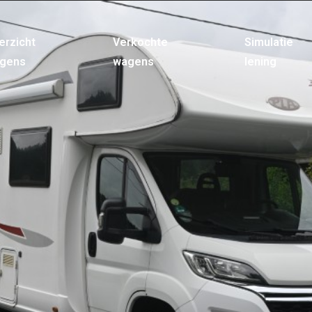
erzicht
Verkochte
Simulatie
gens
wagens
lening