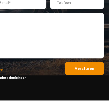
Versturen
en
ndere doeleinden.