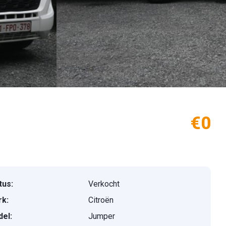
€0
tus:
Verkocht
k:
Citroën
el:
Jumper