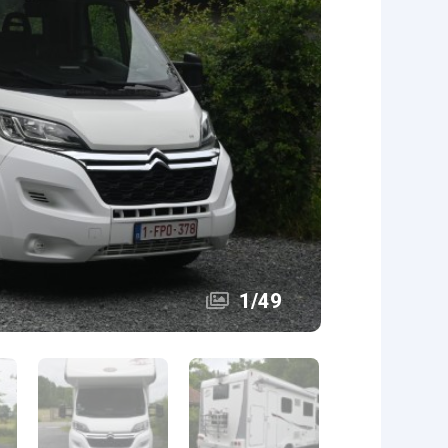
1
/
49