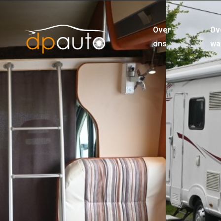
Over
Ov
ons
wa