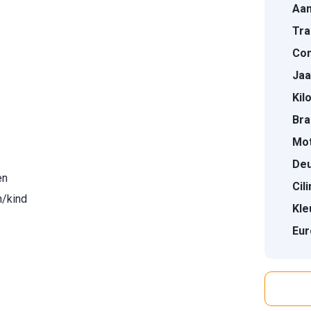
Aan
Tra
Con
Jaa
Kil
Bra
Mot
Deu
en
Cil
n/kind
Kle
Eur