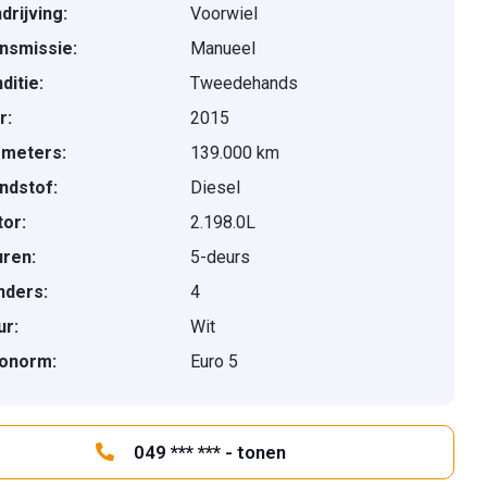
drijving:
Voorwiel
nsmissie:
Manueel
ditie:
Tweedehands
r:
2015
ometers:
139.000 km
ndstof:
Diesel
or:
2.198.0L
ren:
5-deurs
inders:
4
ur:
Wit
onorm:
Euro 5
049 *** *** - tonen