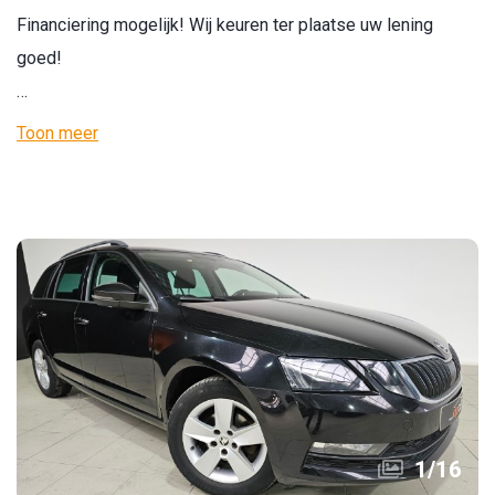
Financiering mogelijk! Wij keuren ter plaatse uw lening
goed!
…
Toon meer
1
/
16