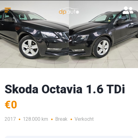
Skoda Octavia 1.6 TDi
€0
2017
128.000 km
Break
Verkocht