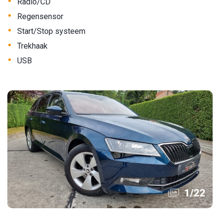
•
Radio/CD
•
Regensensor
•
Start/Stop systeem
•
Trekhaak
•
USB
1
/
22