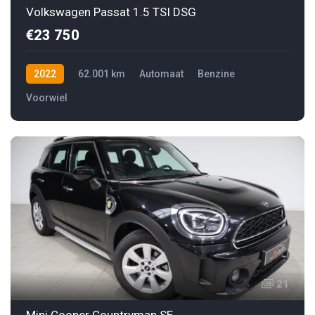
Volkswagen Passat 1.5 TSI DSG
€23 750
2022
62.001 km
Automaat
Benzine
Voorwiel
21
Mini Cooper Countryman SE