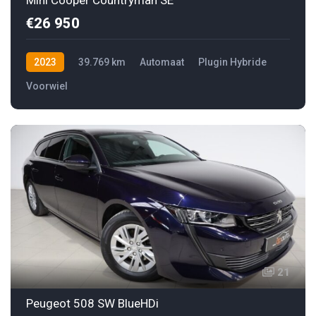
€26 950
2023
39.769 km
Automaat
Plugin Hybride
Voorwiel
21
Peugeot 508 SW BlueHDi