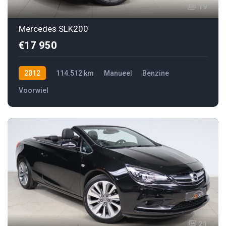
19
Mercedes SLK200
€17 950
2012
114.512 km
Manueel
Benzine
Voorwiel
21