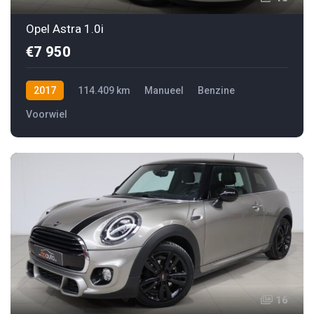
Opel Astra 1.0i
€7 950
2017
114.409 km
Manueel
Benzine
Voorwiel
16