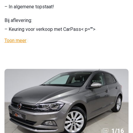
– In algemene topstaat!
Bij aflevering:
– Keuring voor verkoop met CarPass
< p="">
Toon meer
1
/
16