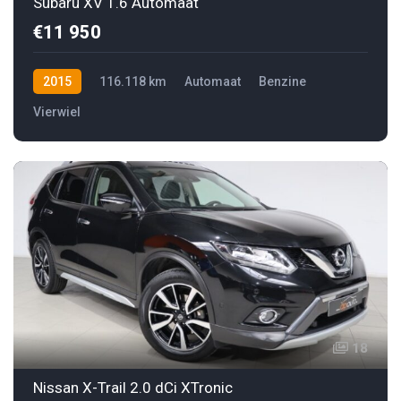
Subaru XV 1.6 Automaat
€11 950
2015
116.118 km
Automaat
Benzine
Vierwiel
18
Nissan X-Trail 2.0 dCi XTronic