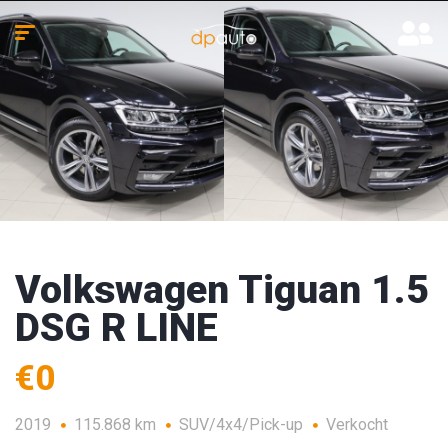
Volkswagen Tiguan 1.5
DSG R LINE
€0
2019
115.868 km
SUV/4x4/Pick-up
Verkocht