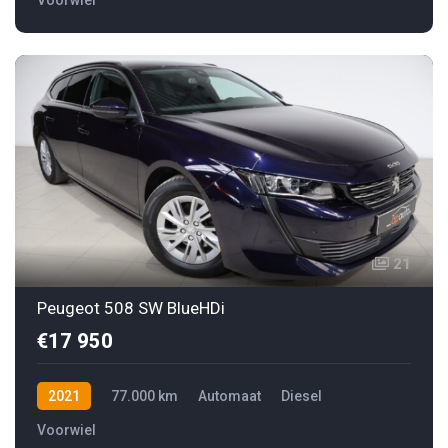
21
Peugeot 508 SW BlueHDi
€17 950
2021
77.000 km
Automaat
Diesel
Voorwiel