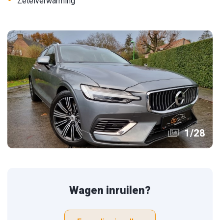
•
Zetelverwarming
1
/
28
Wagen inruilen?