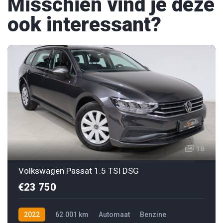
Misschien vind je deze
ook interessant?
18
Volkswagen Passat 1.5 TSI DSG
€23 750
2022
62.001 km
Automaat
Benzine