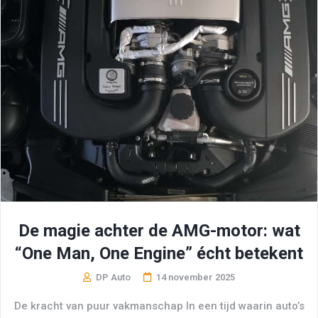
De magie achter de AMG-motor: wat
“One Man, One Engine” écht betekent
DP Auto
14 november 2025
De kracht van puur vakmanschap In een tijd waarin auto’s