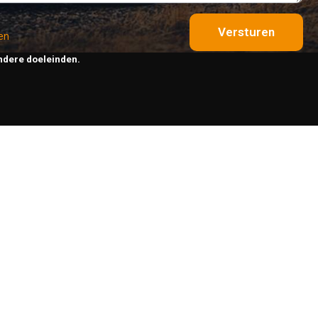
Versturen
en
ndere doeleinden.