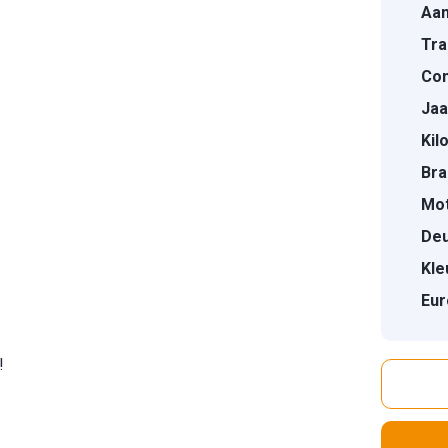
Aan
Tra
Con
Jaa
Kil
Bra
Mot
Deu
Kle
Eur
!