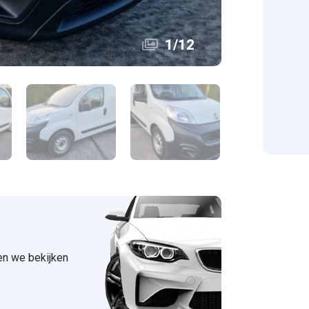
1
/
12
 en we bekijken