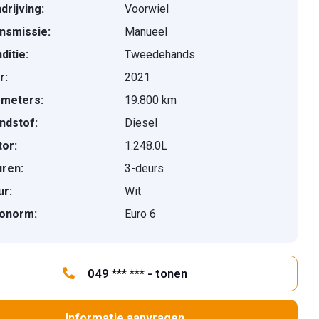
drijving:
Voorwiel
nsmissie:
Manueel
ditie:
Tweedehands
r:
2021
ometers:
19.800 km
ndstof:
Diesel
or:
1.248.0L
ren:
3-deurs
ur:
Wit
onorm:
Euro 6
049 *** *** - tonen
Informatie aanvragen