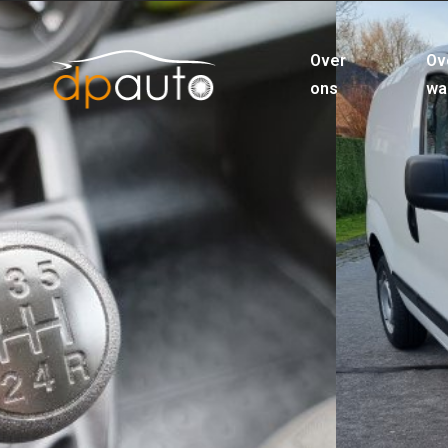
Over
Ov
ons
wa