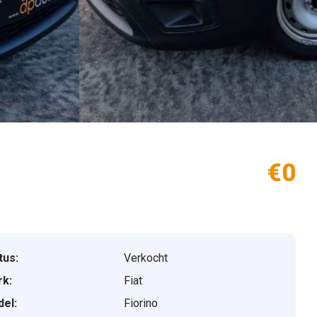
€0
tus:
Verkocht
k:
Fiat
el:
Fiorino