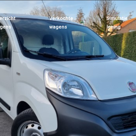
erzicht
Verkochte
Simulatie
gens
wagens
lening