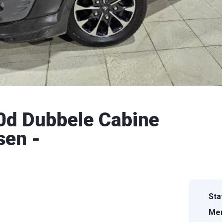
0d Dubbele Cabine
sen -
Sta
Mer