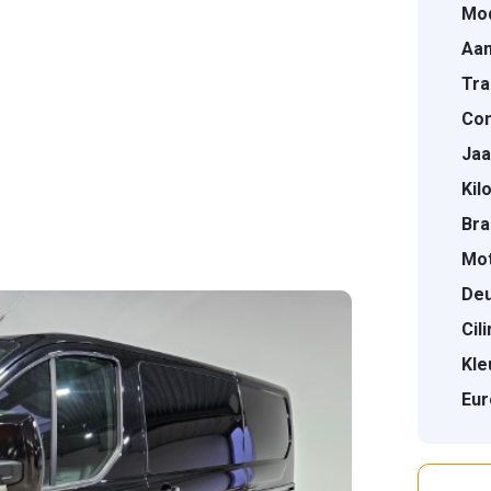
Mod
Aan
Tra
Con
Jaa
Kil
Bra
Mot
Deu
Cil
Kle
Eur