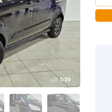
1
/
20