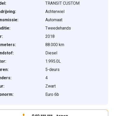
el:
TRANSIT CUSTOM
drijving:
Achterwiel
nsmissie:
Automaat
ditie:
Tweedehands
r:
2018
ometers:
88.000 km
ndstof:
Diesel
or:
1.995.0L
ren:
5-deurs
inders:
4
ur:
Zwart
onorm:
Euro 6b