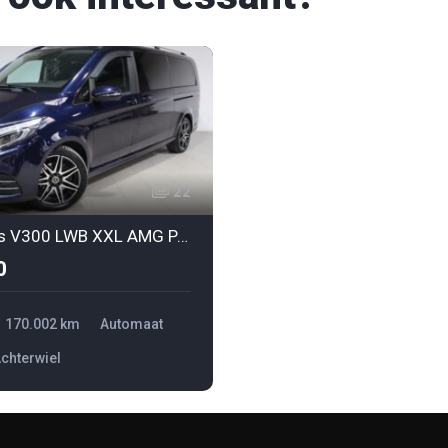
22
Mercedes V300 LWB XXL AMG PACK
0
170.002 km
Automaat
chterwiel