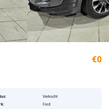
€0
tus:
Verkocht
k:
Ford