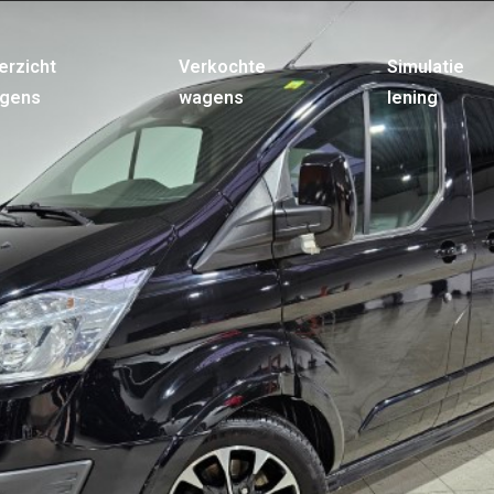
erzicht
Verkochte
Simulatie
gens
wagens
lening