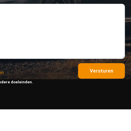
Versturen
en
ndere doeleinden.