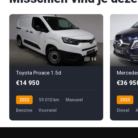
14
Toyota Proace 1.5d
€14 950
€36 95
2022
59.010 km
Manueel
2020
Benzine
Voorwiel
Diesel
A