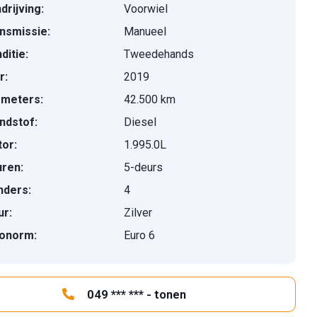
drijving:
Voorwiel
nsmissie:
Manueel
ditie:
Tweedehands
r:
2019
ometers:
42.500 km
ndstof:
Diesel
or:
1.995.0L
ren:
5-deurs
inders:
4
ur:
Zilver
onorm:
Euro 6
049 *** *** - tonen