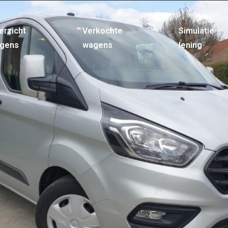
erzicht
Verkochte
Simulatie
gens
wagens
lening