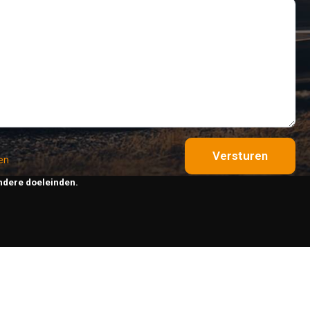
Versturen
en
ndere doeleinden.