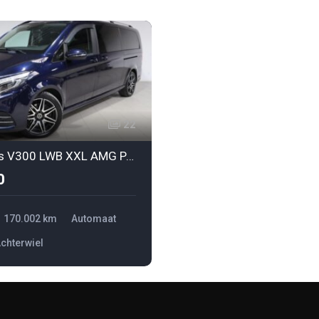
22
Mercedes V300 LWB XXL AMG PACK
0
170.002 km
Automaat
chterwiel