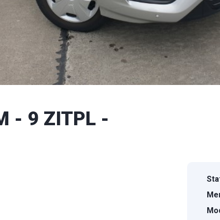
- 9 ZITPL -
Sta
Mer
Mod