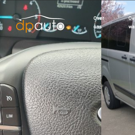
Over
Ov
ons
wa