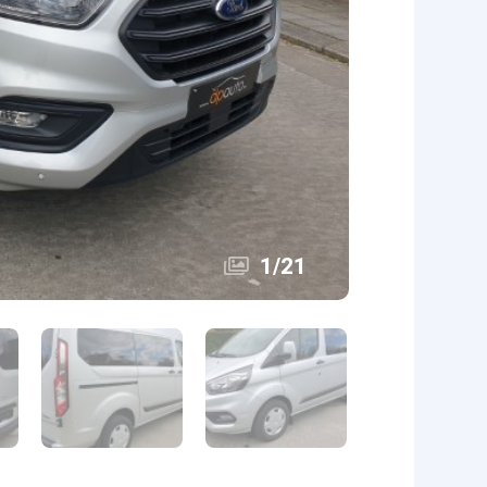
1
/
21