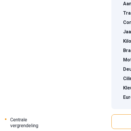
Aan
Tra
Con
Jaa
Kil
Bra
Mot
Deu
Cil
Kle
Eur
•
Centrale
vergrendeling