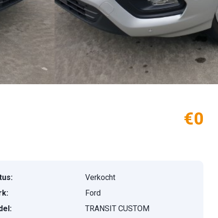
€0
tus:
Verkocht
k:
Ford
el:
TRANSIT CUSTOM