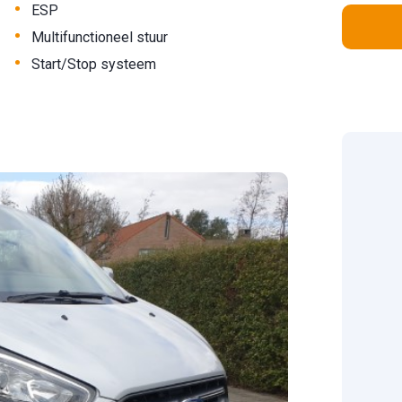
•
ESP
•
Multifunctioneel stuur
•
Start/Stop systeem