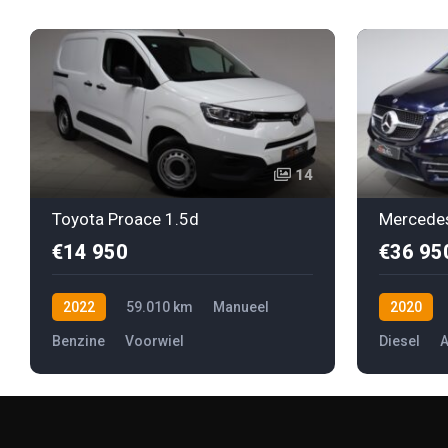
14
Toyota Proace 1.5d
€14 950
€36 95
2022
59.010 km
Manueel
2020
Benzine
Voorwiel
Diesel
A